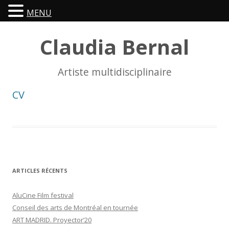
MENU
Claudia Bernal
Artiste multidisciplinaire
CV
ARTICLES RÉCENTS
AluCine Film festival
Conseil des arts de Montréal en tournée
ART MADRID. Proyector’20