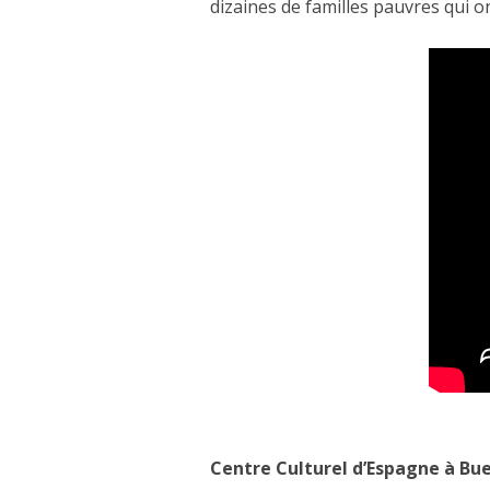
dizaines de familles pauvres qui o
CHAMANIKA URBANA (2
LES VOIES SILENCIEUSES
MONUMENT À CIUDAD JU
CARTOGRAPHIES INTÉRI
FEMME CHERCHE MAISON
FRAGMENT DE VILLE – 
FRAGMENTS DE VILLE –
Centre Culturel d’Espagne à Bue