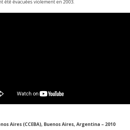
nt été évacuées violement en 2003.
005)
 (2004)
AREZ (2002)
EURES (2001)
 (2001)
MONTRÉAL (2000)
 BOGOTÁ (1995)
nos Aires (CCEBA), Buenos Aires, Argentina – 2010