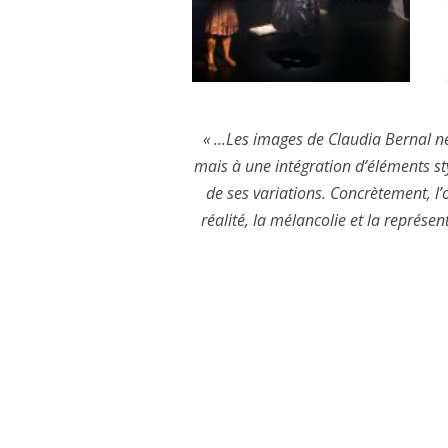
CHAMANIKA URBANA (2
LES VOIES SILENCIEUSES
MONUMENT À CIUDAD JU
« …Les images de Claudia Bernal ne 
mais à une intégration d’éléments styli
CARTOGRAPHIES INTÉRI
de ses variations. Concrètement, l’
FEMME CHERCHE MAISON
réalité, la mélancolie et la représe
FRAGMENT DE VILLE – 
FRAGMENTS DE VILLE –