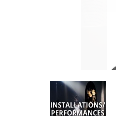
THE SLEEPWALKERS / 
(2017)
L’ENVERS DES ÎLES BLAN
UNE MINUTE DE SILENCE 
JE SUIS L’ÉCHO DE TES P
DE FAIT… (2013)
VERT MOISI EST LA COUL
ESCRITURA X ESCRITURA
L’ARBRE DE L’OUBLI (20
FAITS DU MÊME SANG (2
FUITE (2006)