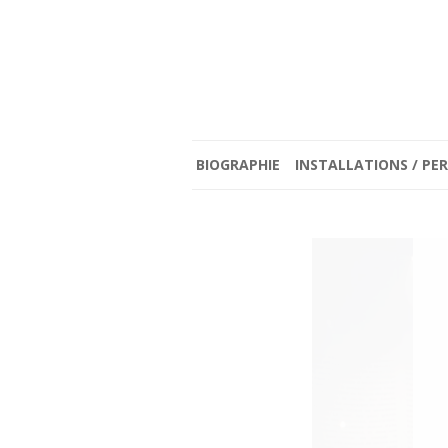
BIOGRAPHIE
INSTALLATIONS / P
ENTRE BROUILLARD ET C
(2023)
RE : < JE SUIS TOUT LE 
D’OMBRES ET DE LUMIÈ
(2021)
LE TEMPS D’ÊTRE (2019)
PORTRAITS PERFORMATI