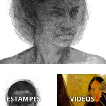
CARAMBOLA (2012)
LES SOMNAMBULES
TERRITOIRES FÉMININS (2008)
CHES (2014)
(2014- )
AS (2014)
EUR DE L’OUBLI (2010)
 (2010)
10)
007)