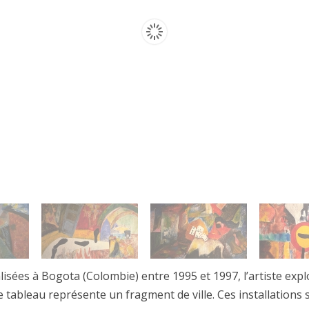
CARAMBOLA (2012)
LES SOMNAMBULES
TERRITOIRES FÉMININS (2008)
CHES (2014)
(2014- )
AS (2014)
EUR DE L’OUBLI (2010)
 (2010)
10)
lisées à Bogota (Colombie) entre 1995 et 1997, l’artiste expl
007)
tableau représente un fragment de ville. Ces installations