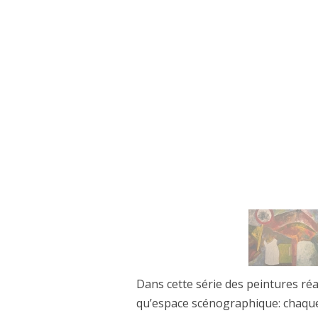
THE SLEEPWALKERS / 
(2017)
L’ENVERS DES ÎLES BLAN
UNE MINUTE DE SILENCE 
JE SUIS L’ÉCHO DE TES P
DE FAIT… (2013)
VERT MOISI EST LA COUL
ESCRITURA X ESCRITURA
L’ARBRE DE L’OUBLI (20
Dans cette série des peintures réa
FAITS DU MÊME SANG (2
qu’espace scénographique: chaque 
FUITE (2006)