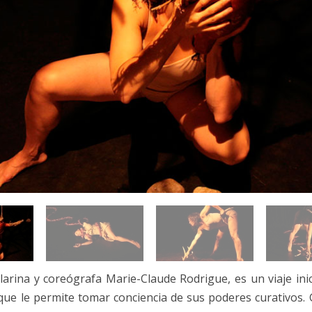
CARAMBOLA (2012)
LES SOMNAMBULES
TERRITOIRES FÉMININS (2008)
CHES (2014)
(2014- )
AS (2014)
EUR DE L’OUBLI (2010)
 (2010)
10)
larina y coreógrafa Marie-Claude Rodrigue, es un viaje inic
007)
que le permite tomar conciencia de sus poderes curativos. 