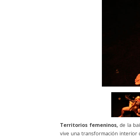
THE SLEEPWALKERS / 
(2017)
L’ENVERS DES ÎLES BLAN
UNE MINUTE DE SILENCE 
JE SUIS L’ÉCHO DE TES P
DE FAIT… (2013)
VERT MOISI EST LA COUL
ESCRITURA X ESCRITURA
L’ARBRE DE L’OUBLI (20
Territorios femeninos,
de la bai
FAITS DU MÊME SANG (2
vive una transformación interior 
FUITE (2006)