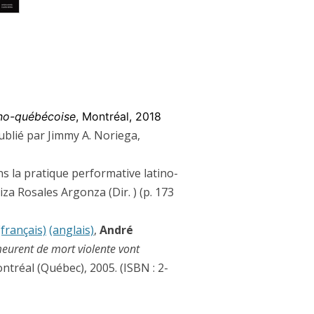
8)
ino-québécoise
, Montréal, 2018
Publié par Jimmy A. Noriega,
s la pratique performative latino-
za Rosales Argonza (Dir. ) (p. 173
(français)
(anglais)
,
André
eurent de mort violente vont
ntréal (Québec), 2005. (ISBN : 2-