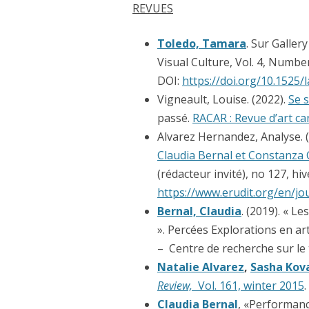
REVUES
CHAMANIKA URBANA (20
LAS VÍAS SILENCIOSAS (2
Toledo, Tamar
a
. Sur Gallery
Visual Culture, Vol. 4, Number
MONUMENTO A CIUDAD J
DOI:
https://doi.org/10.1525/l
CARTOGRAFÍAS INTERIOR
Vigneault, Louise. (2022).
Se s
passé.
RACAR : Revue d’art c
MUJER BUSCA CASA (2001
Alvarez Hernandez, Analyse. 
Claudia Bernal et Constanza
FRAGMENTO DE CIUDAD 
(rédacteur invité), no 127, hiv
FRAGMENTOS DE CIUDAD 
https://www.erudit.org/en/j
Bernal, Claudia
. (2019). « L
». Percées Explorations en art
– Centre de recherche sur le 
Natalie Alvarez
,
Sasha Kov
Review,
Vol. 161, winter 2015
Claudia Bernal
, «Performanc