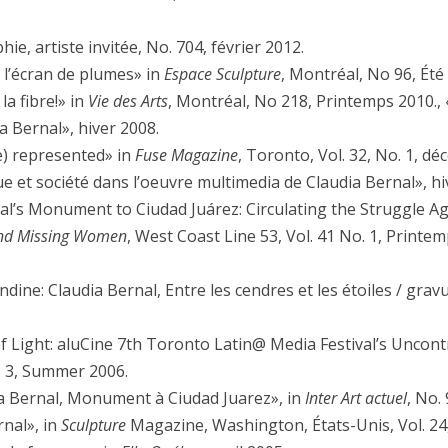
hie, artiste invitée, No. 704, février 2012.
 l’écran de plumes» in
Espace Sculpture
, Montréal, No 96, Été
la fibre!» in
Vie des Arts
, Montréal, No 218, Printemps 2010., «
a Bernal», hiver 2008.
 represented» in
Fuse Magazine
, Toronto, Vol. 32, No. 1, d
ique et société dans l’oeuvre multimedia de Claudia Bernal», hi
al’s Monument to Ciudad Juárez: Circulating the Struggle Aga
and Missing Women
, West Coast Line 53, Vol. 41 No. 1, Print
dine: Claudia Bernal, Entre les cendres et les étoiles / gravu
f Light: aluCine 7th Toronto Latin@ Media Festival’s Uncontr
o. 3, Summer 2006.
ia Bernal, Monument à Ciudad Juarez», in
Inter Art actuel
, No.
rnal», in
Sculpture
Magazine, Washington, États-Unis, Vol. 24, 