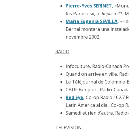
Pierre-Yves SERINET
,
«Monum
los Paraísos», in
Réplica 21
, 
María Eugenia SEVILLA
,
«Hac
Bernal montará una instalació
novembre 2002.
RADIO
Infoculture, Radio-Canada Pr
Quand on arrive en ville, Ra
Le Téléjournal de Colombie-B
CBUF Bonjour , Radio-Canada
Red Eye
,
Co-op Radio 102.7 F
Latin America al día , Co-op 
Samedi et rien d’autre, Radi
TÉLÉVISION