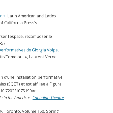
n »
. Latin American and Latinx
f California Press’s.
rser l’espace, recomposer le
–57
performatives de Giorgia Volpe,
rtir/Come out », Laurent Vernet
on d’une installation performative
es (SQET) et est affiliée à Figura
I:10.7202/1075190ar
e in the Americas
.
Canadian Theatre
w
, Toronto, Volume 150, Spring