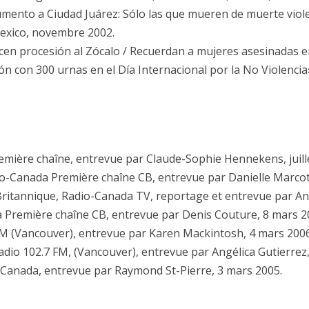
ento a Ciudad Juárez: Sólo las que mueren de muerte viole
Mexico, novembre 2002.
en procesión al Zócalo / Recuerdan a mujeres asesinadas en 
n con 300 urnas en el Día Internacional por la No Violencia
emière chaîne, entrevue par Claude-Sophie Hennekens, juill
dio-Canada Première chaîne CB, entrevue par Danielle Marcot
ritannique, Radio-Canada TV, reportage et entrevue par An
 Première chaîne CB, entrevue par Denis Couture, 8 mars 2
M (Vancouver), entrevue par Karen Mackintosh, 4 mars 2006
Radio 102.7 FM, (Vancouver), entrevue par Angélica Gutierrez
o-Canada, entrevue par Raymond St-Pierre, 3 mars 2005.