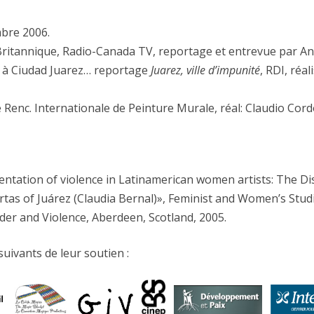
mbre 2006.
ritannique, Radio-Canada TV, reportage et entrevue par An
 à Ciudad Juarez… reportage
Juarez, ville d’impunité
, RDI, réa
nc. Internationale de Peinture Murale, réal: Claudio Cordon
ntation of violence in Latinamerican women artists: The D
tas of Juárez (Claudia Bernal)», Feminist and Women’s Studi
er and Violence, Aberdeen, Scotland, 2005.
suivants de leur soutien :