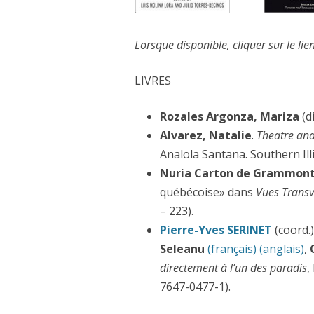
LOS SONAMBULOS (2017
DEL OTRO LADO DE LAS I
Lorsque disponible, cliquer sur le lien
UN MINUTO DE SILENCIO 
LIVRES
YO SOY EL ÉCO DE TUS P
Rozales Argonza, Mariza
(d
DE HECHO… (2013)
Alvarez, Natalie
.
Theatre and
Analola Santana. Southern Illi
VERDE PODRIDO ES EL C
(2010)
Nuria Carton de Grammont 
québécoise» dans
Vues Transv
ESCRITURA X ESCRITURA 
– 223).
Pierre-Yves SERINET
(coord.
EL ÁRBOL DEL OLVIDO (2
Seleanu
(français)
(anglais)
,
HECHOS DE LA MISMA SA
directement à l’un des paradis
,
7647-0477-1).
FUGA (2006)