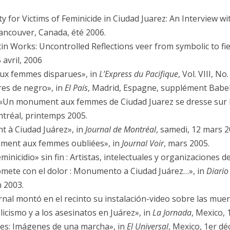
ty for Victims of Feminicide in Ciudad Juarez: An Interview wi
Vancouver, Canada, été 2006.
in Works: Uncontrolled Reflections veer from symbolic to fier
avril, 2006
x femmes disparues», in
L’Express du Pacifique
, Vol. VIII, N
es de negro», in
El País
, Madrid, Espagne, supplément Babeli
«Un monument aux femmes de Ciudad Juarez se dresse sur le 
ntréal, printemps 2005.
à Ciudad Juárez», in
Journal de Montréal
, samedi, 12 mars 2
ent aux femmes oubliées», in
Journal Voir
, mars 2005.
inicidio» sin fin : Artistas, intelectuales y organizaciones d
romete con el dolor : Monumento a Ciudad Juárez…», in
Diario
n 2003.
nal montó en el recinto su instalación-video sobre las muer
licismo y a los asesinatos en Juárez», in
La Jornada
, Mexico, 
les: Imágenes de una marcha», in
El Universal
, Mexico, 1er d