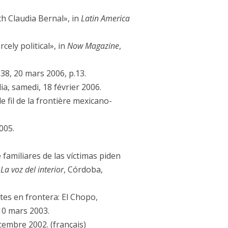
th Claudia Bernal», in
Latin America
cely political», in
Now Magazine
,
o. 38, 20 mars 2006, p.13.
a, samedi, 18 février 2006.
fil de la frontière mexicano-
005.
e familiares de las víctimas piden
 La voz del interior
, Córdoba,
tes en frontera: El Chopo,
10 mars 2003.
écembre 2002.
(français)