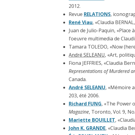
2012.
Revue
RELATIONS
, iconograp
René Viau
, «Claudia BERNAL,
Juan de Julio-Paquin, «Place à 
l’oeuvre multimedia de Claudi
Tamara TOLEDO, «Now (here)
André SELEANU
, «Art, polit
Fiona JEFFRIES, «Claudia Bern
Representations of Murdered 
Canada.
André SELEANU
, «Mémoire an
203, été 2006.
Richard FUNG
, «The Power o
Magazine
, Toronto, Vol. 9, N
Mariette BOUILLET
, «Claud
John K. GRANDE
, «Claudia Be