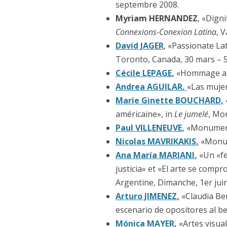
septembre 2008.
Myriam HERNANDEZ
, «Digni
Connexions-Conexion Latina
, 
David JAGER
, «Passionate Lat
Toronto, Canada, 30 mars – 5 
Cécile LEPAGE
,
«Hommage au
Andrea AGUILAR
,
«Las mujer
Marie Ginette BOUCHARD
,
américaine», in
Le jumelé
, Mo
Paul VILLENEUVE
,
«Monument 
Nicolas MAVRIKAKIS
,
«Monum
Ana María MARIANI
,
«Un «fem
justicia» et «El arte se comp
Argentine, Dimanche, 1er jui
Arturo JIMENEZ
,
«Claudia Ber
escenario de opositores al be
Mónica MAYER
,
«Artes visua