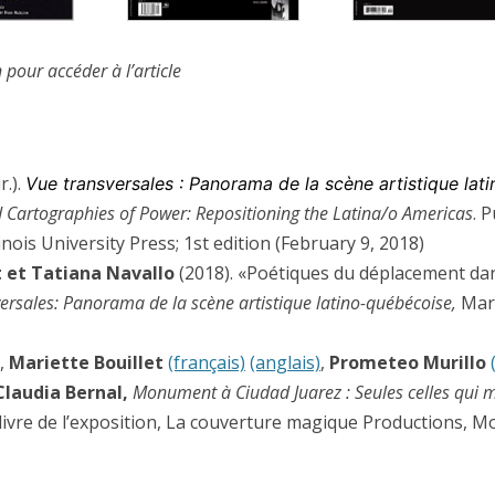
)
CARAMBOLA (2012)
SLAS BLANCAS (2014)
TERRITORIOS FEMENINOS (200
 pour accéder à l’article
(2014 – )
ASOS (2014)
ir.).
Vue transversales : Panorama de la scène artistique lat
 Cartographies of Power: Repositioning the Latina/o Americas
. 
nois University Press; 1st edition (February 9, 2018)
OLOR DEL OLVIDO
et Tatiana Navallo
(2018). «Poétiques du déplacement dan
ersales: Panorama de la scène artistique latino-québécoise,
Mari
(2010)
),
Mariette Bouillet
(français)
(anglais)
,
Prometeo Murillo
010)
Claudia Bernal,
Monument à Ciudad Juarez : Seules celles qui m
NGRE (2007)
 livre de l’exposition, La couverture magique Productions, Mo