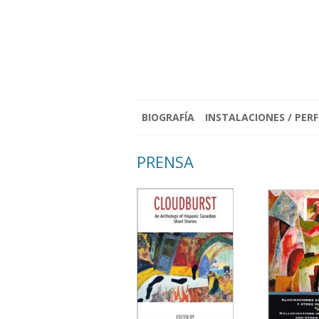
BIOGRAFÍA
INSTALACIONES / PE
ENTRE NIEBLA Y CICATRIC
PRENSA
RE: < YO SOY TODO EL PA
DE SOMBRAS Y DE LUCES
(2021)
EL TIEMPO DE SER (2019)
RETRATOS PERFORMATIV