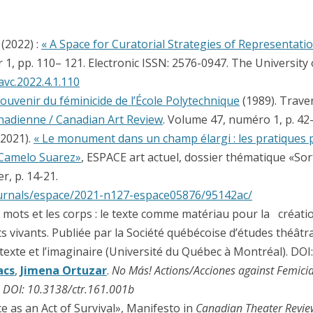
05)
004)
 (2022) :
« A Space for Curatorial Strategies of Representatio
 1, pp. 110– 121. Electronic ISSN: 2576-0947. The University o
UÁREZ (2002)
avc.2022.4.1.110
ES (2001)
ouvenir du féminicide de l’École Polytechnique
(1989). Trave
anadienne / Canadian Art Review
. Volume 47, numéro 1, p. 42
)
(2021).
« Le monument dans un champ élargi : les pratiques 
 Camelo Suarez»
, ESPACE art actuel, dossier thématique «So
– MONTRÉAL (2000)
er, p. 14-21.
– BOGOTÁ (1995)
ournals/espace/2021-n127-espace05876/95142ac/
es mots et les corps : le texte comme matériau pour la créati
s vivants. Publiée par la Société québécoise d’études théâtral
texte et l’imaginaire (Université du Québec à Montréal). DO
acs
,
Jimena Ortuzar
.
No Más! Actions/Acciones against Femicid
.
DOI: 10.3138/ctr.161.001b
e as an Act of Survival», Manifesto in
Canadian Theater Revie