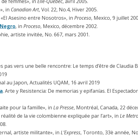
 de femmes», in
Elle-Québec
, avril 2005.
», in
Canadian Art
, Vol. 22, No.4, Hiver 2005.
El Asesino entre Nosotros», in
Proceso
, Mexico, 9 juillet 20
 Negro
, in
Proceso
, Mexico, décembre 2002.
e, artiste invitée, No. 667, mars 2001.
s pas vers une belle rencontre: Le temps d’être de Claudia B
019
nal au Japon, Actualités UQAM, 16 avril 2019
la
. Arte y Resistencia: De memorias y epifanías. El Espectad
aite pour la famille», in
La Presse
, Montréal, Canada, 22 déc
alité de la vie colombienne expliquée par l’art», in
Le Metro
08.
ernal, artiste militante», in
L’Express
, Toronto, 33è année, No