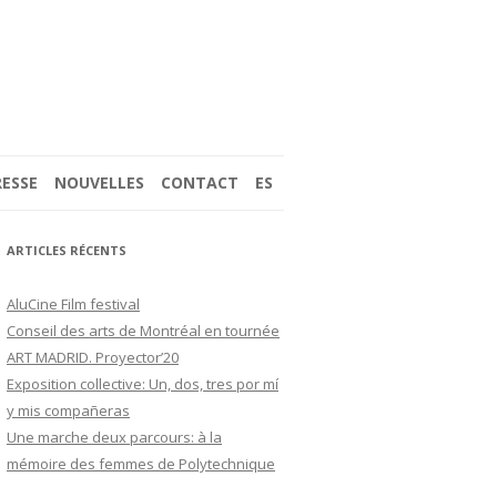
RESSE
NOUVELLES
CONTACT
ES
(2017)
ARTICLES RÉCENTS
AluCine Film festival
Conseil des arts de Montréal en tournée
ART MADRID. Proyector’20
 LES PHARES DE
Exposition collective: Un, dos, tres por mí
y mis compañeras
Une marche deux parcours: à la
mémoire des femmes de Polytechnique