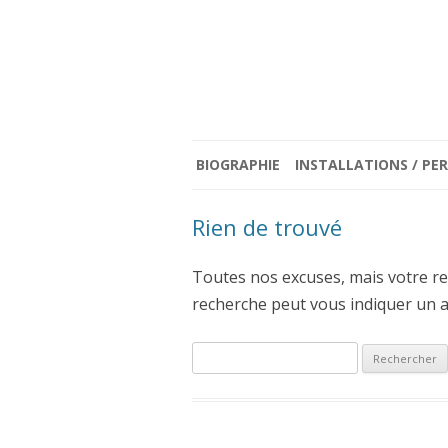
BIOGRAPHIE
INSTALLATIONS / P
ENTRE BROUILLARD ET C
Rien de trouvé
(2023)
Toutes nos excuses, mais votre re
RE : < JE SUIS TOUT LE 
recherche peut vous indiquer un art
D’OMBRES ET DE LUMIÈ
(2021)
Rechercher :
LE TEMPS D’ÊTRE (2019)
PORTRAITS PERFORMATI