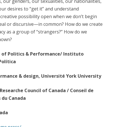
our genders, our sexualities, our nationalities,
 our desires to “get it” and understand
005)
 creative possibility open when we don’t begin
 (2004)
al or discursive—in common? How do we create
macy as a group of “strangers?” How do we
AREZ (2002)
known?
EURES (2001)
 of Politics & Performance/ Instituto
 (2001)
olítica
MONTRÉAL (2000)
ormance & design, Université York University
 BOGOTÁ (1995)
Researche Council of Canada / Conseil de
s du Canada
nada