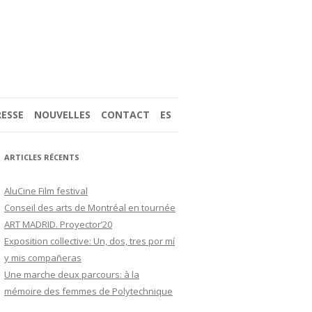
RESSE
NOUVELLES
CONTACT
ES
(2017)
ARTICLES RÉCENTS
AluCine Film festival
Conseil des arts de Montréal en tournée
ART MADRID. Proyector’20
 LES PHARES DE
Exposition collective: Un, dos, tres por mí
y mis compañeras
Une marche deux parcours: à la
mémoire des femmes de Polytechnique