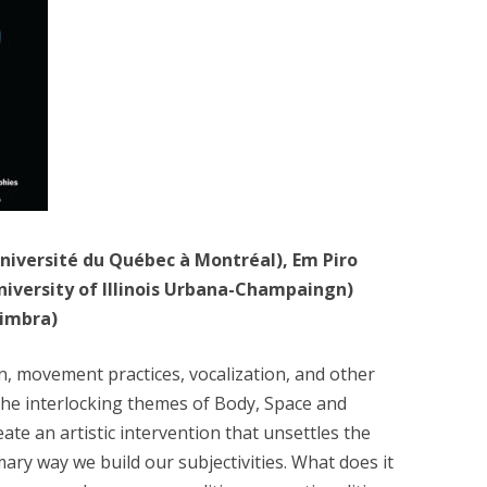
CARAMBOLA (2012)
LES SOMNAMBULES
TERRITOIRES FÉMININS (2008)
CHES (2014)
(2014- )
AS (2014)
niversité du Québec à Montréal), Em Piro
University of Illinois Urbana-Champaingn)
EUR DE L’OUBLI (2010)
oimbra)
 (2010)
, movement practices, vocalization, and other
10)
 the interlocking themes of Body, Space and
reate an artistic intervention that unsettles the
007)
mary way we build our subjectivities. What does it