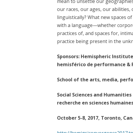
mean to unsettle our geographies, 
our races, our ages, our abilities,
CHAMANIKA URBANA (2
linguistically? What new spaces of
LES VOIES SILENCIEUSES
with a language—whether corpore
practices of, and spaces for, inti
MONUMENT À CIUDAD JU
practice being present in the un
CARTOGRAPHIES INTÉRI
Sponsors: Hemispheric Institute
FEMME CHERCHE MAISON
hemisférico de performance & P
FRAGMENT DE VILLE – 
School of the arts, media, perf
FRAGMENTS DE VILLE –
Social Sciences and Humanities 
recherche en sciences humaine
October 5-8, 2017, Toronto, Ca