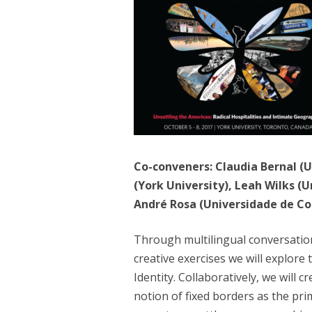
THE SLEEPWALKERS / 
(2017)
L’ENVERS DES ÎLES BLAN
UNE MINUTE DE SILENCE 
JE SUIS L’ÉCHO DE TES P
DE FAIT… (2013)
Co-conveners: Claudia Bernal (U
(York University), Leah Wilks (
VERT MOISI EST LA COUL
André Rosa (Universidade de C
ESCRITURA X ESCRITURA
Through multilingual conversation
L’ARBRE DE L’OUBLI (20
creative exercises we will explore
Identity. Collaboratively, we will c
FAITS DU MÊME SANG (2
notion of fixed borders as the pri
FUITE (2006)