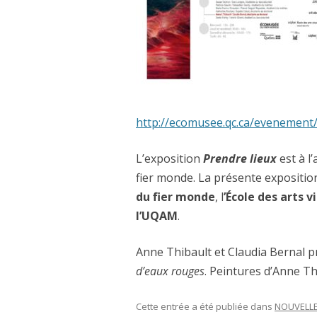
THE SLEEPWALKERS / 
(2017)
L’ENVERS DES ÎLES BLAN
UNE MINUTE DE SILENCE 
http://ecomusee.qc.ca/evenement/
JE SUIS L’ÉCHO DE TES P
L’exposition
Prendre lieux
est à l
DE FAIT… (2013)
fier monde. La présente exposition
VERT MOISI EST LA COUL
du fier monde
, l
’École des arts 
l’UQAM
.
ESCRITURA X ESCRITURA
Anne Thibault et Claudia Bernal p
L’ARBRE DE L’OUBLI (20
d’eaux rouges
. Peintures d’Anne T
FAITS DU MÊME SANG (2
Cette entrée a été publiée dans
NOUVELL
FUITE (2006)