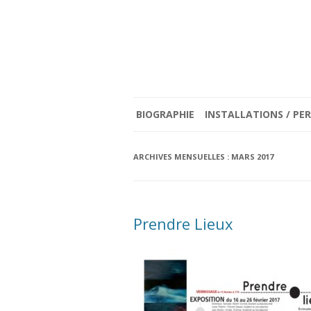
BIOGRAPHIE
INSTALLATIONS / P
ENTRE BROUILLARD ET C
ARCHIVES MENSUELLES :
MARS 2017
(2023)
RE : < JE SUIS TOUT LE 
Prendre Lieux
D’OMBRES ET DE LUMIÈ
(2021)
LE TEMPS D’ÊTRE (2019)
PORTRAITS PERFORMATI