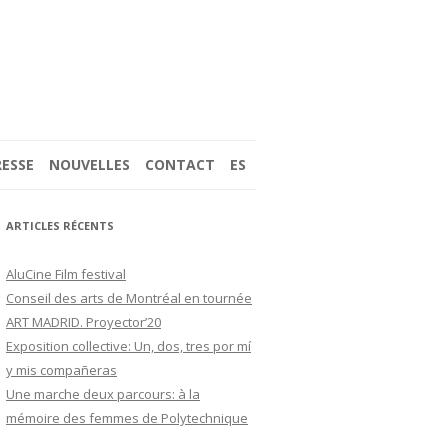
RESSE
NOUVELLES
CONTACT
ES
(2017)
ARTICLES RÉCENTS
AluCine Film festival
Conseil des arts de Montréal en tournée
ART MADRID. Proyector’20
 LES PHARES DE
Exposition collective: Un, dos, tres por mí
y mis compañeras
Une marche deux parcours: à la
mémoire des femmes de Polytechnique