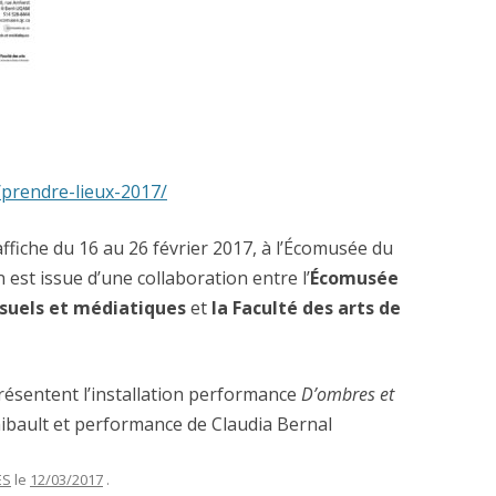
CARAMBOLA (2012)
LES SOMNAMBULES
TERRITOIRES FÉMININS (2008)
CHES (2014)
(2014- )
prendre-lieux-2017/
AS (2014)
’affiche du 16 au 26 février 2017, à l’Écomusée du
 est issue d’une collaboration entre l’
Écomusée
EUR DE L’OUBLI (2010)
visuels et médiatiques
et
la Faculté des arts de
 (2010)
résentent l’installation performance
D’ombres et
10)
hibault et performance de Claudia Bernal
007)
ES
le
12/03/2017
.