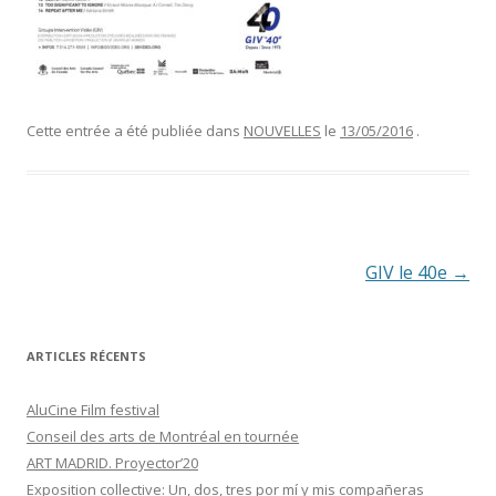
Cette entrée a été publiée dans
NOUVELLES
le
13/05/2016
.
N
GIV le 40e
→
a
v
ARTICLES RÉCENTS
i
AluCine Film festival
g
Conseil des arts de Montréal en tournée
a
ART MADRID. Proyector’20
t
Exposition collective: Un, dos, tres por mí y mis compañeras