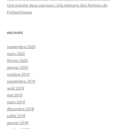
Une marche deux parcours: à la mémoire des femmes de
i
Polytechnique
o
n
ARCHIVES
d
e
septembre 2020
s
mars 2020
février 2020
a
janvier 2020
r
octobre 2019
t
septembre 2019
août 2019
i
mai 2019
c
mars 2019
l
décembre 2018
juillet 2018
e
janvier 2018
s