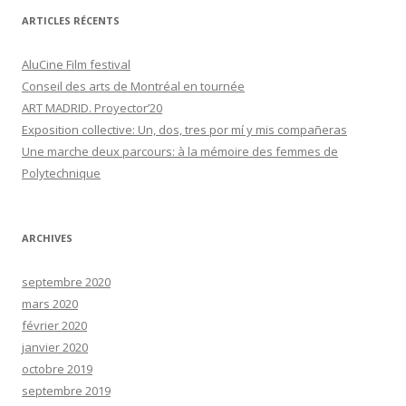
a
ARTICLES RÉCENTS
t
AluCine Film festival
i
Conseil des arts de Montréal en tournée
o
ART MADRID. Proyector’20
n
Exposition collective: Un, dos, tres por mí y mis compañeras
Une marche deux parcours: à la mémoire des femmes de
d
Polytechnique
e
s
ARCHIVES
a
r
septembre 2020
t
mars 2020
février 2020
i
janvier 2020
c
octobre 2019
l
septembre 2019