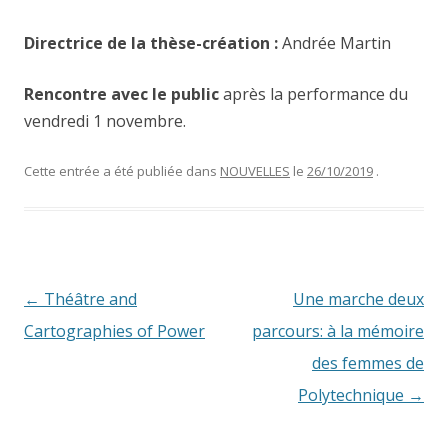
Directrice de la thèse-création :
Andrée Martin
Rencontre avec le public
après la performance du
vendredi 1 novembre.
Cette entrée a été publiée dans
NOUVELLES
le
26/10/2019
.
N
←
Théâtre and
Une marche deux
a
Cartographies of Power
parcours: à la mémoire
v
des femmes de
i
Polytechnique
→
g